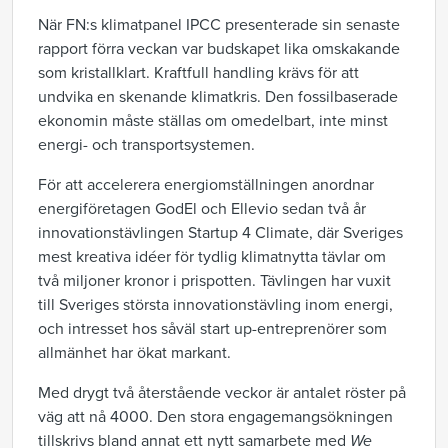
När FN:s klimatpanel IPCC presenterade sin senaste
rapport förra veckan var budskapet lika omskakande
som kristallklart. Kraftfull handling krävs för att
undvika en skenande klimatkris. Den fossilbaserade
ekonomin måste ställas om omedelbart, inte minst
energi- och transportsystemen.
För att accelerera energiomställningen anordnar
energiföretagen GodEl och Ellevio sedan två år
innovationstävlingen Startup 4 Climate, där Sveriges
mest kreativa idéer för tydlig klimatnytta tävlar om
två miljoner kronor i prispotten. Tävlingen har vuxit
till Sveriges största innovationstävling inom energi,
och intresset hos såväl start up-entreprenörer som
allmänhet har ökat markant.
Med drygt två återstående veckor är antalet röster på
väg att nå 4000. Den stora engagemangsökningen
tillskrivs bland annat ett nytt samarbete med
We