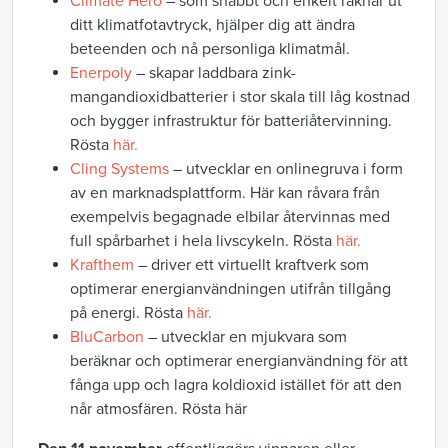
Climate Hero
– som snabbt och enkelt räknar ut
ditt klimatfotavtryck, hjälper dig att ändra
beteenden och nå personliga klimatmål.
Enerpoly
– skapar laddbara zink-
mangandioxidbatterier i stor skala till låg kostnad
och bygger infrastruktur för batteriåtervinning.
Rösta
här.
Cling Systems
– utvecklar en onlinegruva i form
av en marknadsplattform. Här kan råvara från
exempelvis begagnade elbilar återvinnas med
full spårbarhet i hela livscykeln. Rösta
här.
Krafthem
– driver ett virtuellt kraftverk som
optimerar energianvändningen utifrån tillgång
på energi. Rösta
här.
BluCarbon
– utvecklar en mjukvara som
beräknar och optimerar energianvändning för att
fånga upp och lagra koldioxid istället för att den
når atmosfären. Rösta här