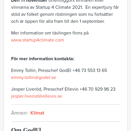
Den 11 november
offentliggörs vinnaren eller
vinnarna av Startup 4 Climate 2021. En expertjury får
stöd av folket genom röstningen som nu fortsätter
och är öppen för alla fram till den 1 september.
Mer information om tävlingen finns på
www.startup4climate.com
För mer information kontakta:
Emmy Tollin, Presschef GodEl +46 73 553 13 65
emmy.tollin@godel.se
Jesper Liveröd, Presschef Ellevio +46 70 929 96 23
jesper.liverod@ellevio.se
Ämnen:
Klimat
Om GodEl