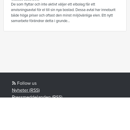
De som flyttar och inte aktivt väljer ett elbolag får ett
anvisningsavtal för el till sin nya bostad. Dessa avtal har inneburit
både höga priser och oftast den minst miljövänliga elen. Ett nytt
samarbete förändrar detta i grunde...
Follow us
Nyheter (RSS)
Pressmeddelanden (RSS)
Bloggposter (RSS)
Powered by Notified