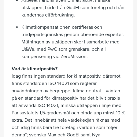
Arbetet handlar även om att aktivt minska
utsläppen, både från GodEl som företag och från
kundernas elförbrukning.
Klimatkompensationen certifieras och
tredjepartsgranskas genom oberoende experter.
Mätningen av utsläppen sker i samarbete med
U&We, med PwC som granskare, och all
kompensering via ZeroMission.
Vad är klimatpositiv?
Idag finns ingen standard för klimatpositiv, däremot
finns standarden ISO 14021 som reglerar
användningen av begreppet klimatneutral. I väntan
på en standard för klimatpositiv har det blivit praxis
att använda ISO 14021, minska utsläppen i linje med
Parisavtalets 1,5-gradersmål och binda upp minst 10 %
extra. Det innebär att hela värdekedjan räknas med
och idag finns bara tre företag i världen som följer
denna*; svenska Max och GodEl samt Nya