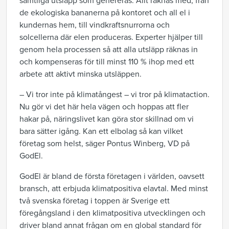
samtliga utsläpp som genereras. Allt räknas med, från
de ekologiska bananerna på kontoret och all el i
kundernas hem, till vindkraftsnurrorna och
solcellerna där elen produceras. Experter hjälper till
genom hela processen så att alla utsläpp räknas in
och kompenseras för till minst 110 % ihop med ett
arbete att aktivt minska utsläppen.
– Vi tror inte på klimatångest – vi tror på klimataction.
Nu gör vi det här hela vägen och hoppas att fler
hakar på, näringslivet kan göra stor skillnad om vi
bara sätter igång. Kan ett elbolag så kan vilket
företag som helst, säger Pontus Winberg, VD på
GodEl.
GodEl är bland de första företagen i världen, oavsett
bransch, att erbjuda klimatpositiva elavtal. Med minst
två svenska företag i toppen är Sverige ett
föregångsland i den klimatpositiva utvecklingen och
driver bland annat frågan om en global standard för