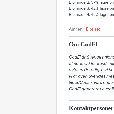
Elområde 2
:
57% lägre pri
Elområde 3
:
42% lägre pr
Elområde 4
:
42% lägre pr
Ämnen:
Elpriset
Om GodEl
GodEl är Sveriges nionde
elmarknad för kund, mil
avtalen är rörliga. Vi h
vi är även Sveriges mes
GoodCause, vars enda mål
GodEl genererat över 54 
Kontaktpersoner