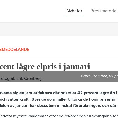
Nyheter
Pressmaterial
SMEDDELANDE
ent lägre elpris i januari
Maria Erdmann, vd på
änta sig en januarifaktura där priset är 42 procent lägre än 
och vattenkraft i Sverige som håller tillbaka de höga priserna 
 delen av januari har dessutom minskat förbrukningen, och där
r detta mycket välkommet efter de rekordhöga elräkningarna för