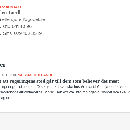
ESSKONTAKT
len Jurell
ellen.jurell@godel.se
010-641 40 96
Sms: 079-102 35 19
er
-13 05:30
PRESSMEDDELANDE
t att regeringens stöd går till dem som behöver det mest
k regeringen ut med ett förslag om att svenska hushåll ska få 6 miljarder i ekon
 rekordhöga elkostnaderna i vinter. Den exakta utformningen av stödet ska ske i
lag oc...