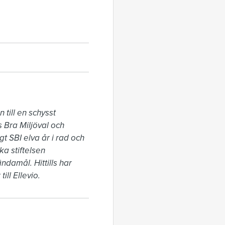
till en schysst 
Bra Miljöval och 
t SBI elva år i rad och 
 stiftelsen 
damål. Hittills har 
ill Ellevio.