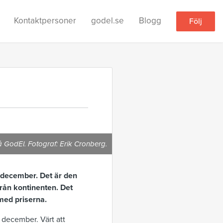
Kontaktpersoner
godel.se
Blogg
Följ
 GodEl. Fotograf: Erik Cronberg.
i december. Det är den
från kontinenten. Det
med priserna.
 december. Värt att