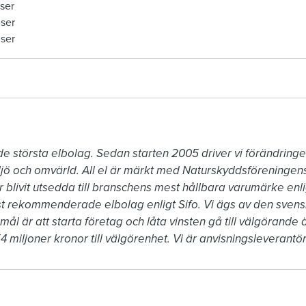
ser
iser
iser
 största elbolag. Sedan starten 2005 driver vi förändringen 
jö och omvärld. All el är märkt med Naturskyddsföreningens 
ar blivit utsedda till branschens mest hållbara varumärke enlig
t rekommenderade elbolag enligt Sifo. Vi ägs av den svenska
 är att starta företag och låta vinsten gå till välgörande än
miljoner kronor till välgörenhet. Vi är anvisningsleverantör t