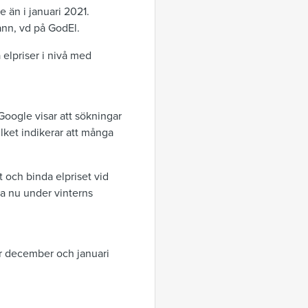
e än i januari 2021.
ann, vd på GodEl.
 elpriser i nivå med
oogle visar att sökningar
ilket indikerar att många
t och binda elpriset vid
da nu under vinterns
r december och januari