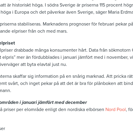
satt är historiskt höga. I södra Sverige är priserna 115 procent högr
tt höga i Europa och det påverkar även Sverige, säger Maria Erdm
 priserna stabiliseras. Marknadens prognoser för februari pekar på
kande elpriser från och med mars.
lpriset
riser drabbade många konsumenter hårt. Data från sökmotorn G
ast elpris” mer än fördubblades i januari jämfört med i november, v
verväger att byta elavtal just nu.
terna skaffar sig information på en snårig marknad. Att pricka rät
emt svårt, och i
nget pekar på att det är bra för plånboken att bin
dmann.
 elområden i januari jämfört med december
å priser per elområde
enligt den nordiska elbörsen
Nord Pool
,
fö
ser