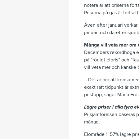
notera är att priserna fort
Priserna på gas är fortsa
Även efter januari verkar
januari och därefter sjun
Många vill veta mer om e
Decembers rekordhöga elp
på ”rörligt elpris” och ”f
vill veta mer och kanske ö
– Det är bra att konsumen
exakt rätt tidpunkt
är extr
pristopp, säger Maria Er
Lägre priser i alla fyra
Prisjämförelsen baseras p
månad.
Elområde 1
:
57% lägre pri