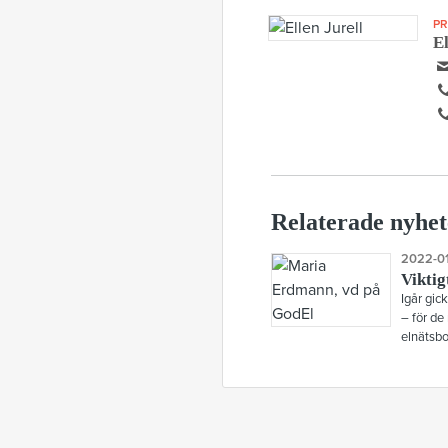
PR
El
Relaterade nyhet
2022-01
Viktig
Igår gic
– för de
elnätsbo