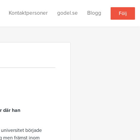
Kontaktpersoner
godel.se
Blogg
Följ
r där han
 universitet började
ing men främst inom