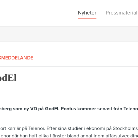
Nyheter
Pressmaterial
SMEDDELANDE
odEl
Winberg som ny VD på GodEl. Pontus kommer senast från Teleno
rt karriär på Telenor. Efter sina studier i ekonomi på Stockholms
enor där han haft olika tjänster bland annat inom affärsutveckl