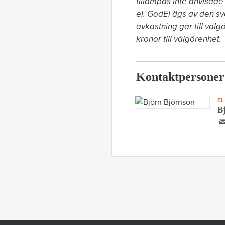
tillämpas inte anvisade 
el. GodEl ägs av den sve
avkastning går till väl
kronor till välgörenhet.
Kontaktpersoner
EL
B