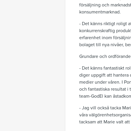
försäljning och marknadsf
konsumentmarknad.
- Det känns riktigt roligt
konkurrenskraftig produkt 
erfarenhet inom försäljn
bolaget till nya nivåer, be
Grundare och ordförande i
- Det känns fantastiskt r
diger uppgift att hantera
medier under våren. I Po
och fantastiska resultat i
team-GodEl kan åstadkom
- Jag vill också tacka Mar
våra välgörenhetsorganisa
tacksam att Marie valt att 