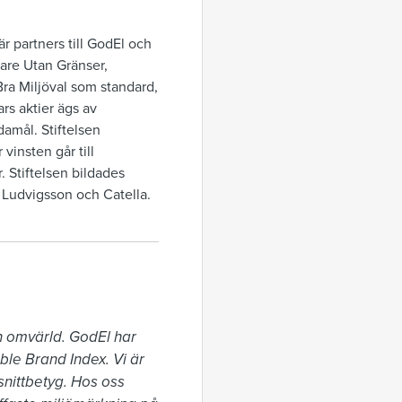
är partners till GodEl och
are Utan Gränser,
ra Miljöval som standard,
rs aktier ägs av
damål. Stiftelsen
 vinsten går till
 Stiftelsen bildades
 Ludvigsson och Catella.
h omvärld. GodEl har 
ble Brand Index. Vi är 
nittbetyg. Hos oss 