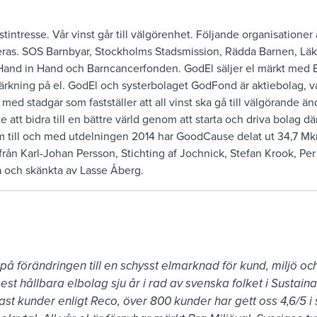
stintresse. Vår vinst går till välgörenhet. Följande organisationer 
ras. SOS Barnbyar, Stockholms Stadsmission, Rädda Barnen, Läk
and in Hand och Barncancerfonden. GodEl säljer el märkt med B
rkning på el. GodEl och systerbolaget GodFond är aktiebolag, va
ed stadgar som fastställer att all vinst ska gå till välgörande än
e att bidra till en bättre värld genom att starta och driva bolag där
 till och med utdelningen 2014 har GoodCause delat ut 34,7 Mkr.
ån Karl-Johan Persson, Stichting af Jochnick, Stefan Krook, Per
 och skänkta av Lasse Åberg.
 på förändringen till en schysst elmarknad för kund, miljö oc
est hållbara elbolag sju år i rad av svenska folket i Sustaina
st kunder enligt Reco, över 800 kunder har gett oss 4,6/5 i s