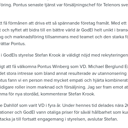
öring. Pontus senaste tjänst var försäljningschef för Telenors sv
 att få förmånen att driva ett så spännande företag framåt. Med ett
och syftet att bidra till en bättre värld är GodEl helt unikt i bran
ing och marknadsföring tillsammans med teamet och den starka f
rättar Pontus.
 GodEls styrelse Stefan Krook är väldigt nöjd med rekryteringen
oligt att få välkomna Pontus Winberg som VD. Michael Berglund E
 det stora intresse som bland annat resulterade av utannonsering a
ntus fann vi en person med mycket empati och hjärta kombinera
 tidigare roller inom marknad och försäljning. Jag ser fram emot 
ma för nya stordåd, kommenterar Stefan Krook.
ie Dahllöf som varit VD i fyra år. Under hennes tid delades nära 26
tioner och GodEl vann otaliga priser för såväl hållbarhet som k
tacka ja till fortsatt engagemang i styrelsen, avslutar Stefan.