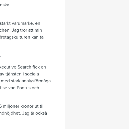
enska
 starkt varumärke, en
schen. Jag tror att min
öretagskulturen kan ta
.
xecutive Search fick en
v tjänsten i sociala
t med stark analysförmåga
att se vad Pontus och
 miljoner kronor ut till
undnöjdhet. Jag är också