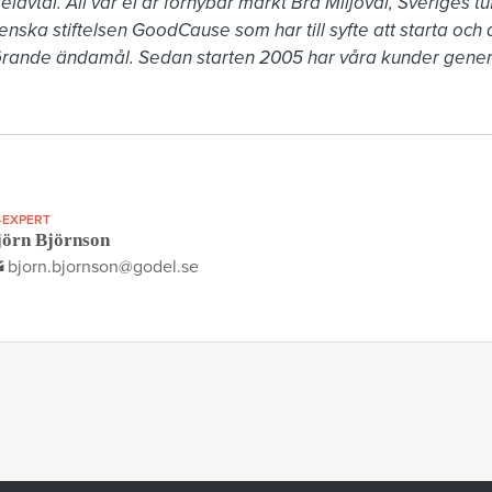
elavtal. All vår el är förnybar märkt Bra Miljöval, Sveriges t
nska stiftelsen GoodCause som har till syfte att starta och d
görande ändamål. Sedan starten 2005 har våra kunder genere
-EXPERT
jörn Björnson
bjorn.bjornson@godel.se