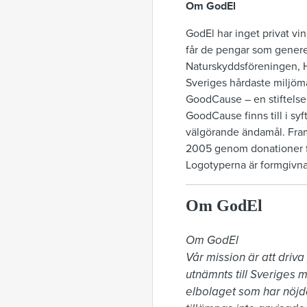
Om GodEl
GodEl har inget privat vin
får de pengar som genere
Naturskyddsföreningen, H
Sveriges hårdaste miljömä
GoodCause – en stiftelse m
GoodCause finns till i syft
välgörande ändamål. Fram
2005 genom donationer fr
Logotyperna är formgivna
Om GodEl
Om GodEl

Vår mission är att driva
utnämnts till Sveriges m
elbolaget som har nöjda