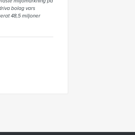
uffaste miljömärkning på 
riva bolag vars 
rat 48,5 miljoner 