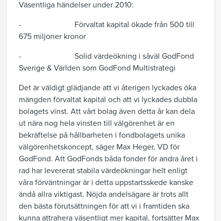
Väsentliga händelser under 2010:
- Förvaltat kapital ökade från 500 till
675 miljoner kronor
- Solid värdeökning i såväl GodFond
Sverige & Världen som GodFond Multistrategi
Det är väldigt glädjande att vi återigen lyckades öka
mängden förvaltat kapital och att vi lyckades dubbla
bolagets vinst. Att vårt bolag även detta år kan dela
ut nära nog hela vinsten till välgörenhet är en
bekräftelse på hållbarheten i fondbolagets unika
välgörenhetskoncept, säger Max Heger, VD för
GodFond. Att GodFonds båda fonder för andra året i
rad har levererat stabila värdeökningar helt enligt
våra förväntningar är i detta uppstartsskede kanske
ändå allra viktigast. Nöjda andelsägare är trots allt
den bästa förutsättningen för att vi i framtiden ska
kunna attrahera väsentligt mer kapital, fortsätter Max