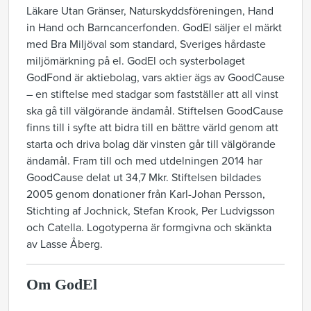
Läkare Utan Gränser, Naturskyddsföreningen, Hand
in Hand och Barncancerfonden. GodEl säljer el märkt
med Bra Miljöval som standard, Sveriges hårdaste
miljömärkning på el. GodEl och systerbolaget
GodFond är aktiebolag, vars aktier ägs av GoodCause
– en stiftelse med stadgar som fastställer att all vinst
ska gå till välgörande ändamål. Stiftelsen GoodCause
finns till i syfte att bidra till en bättre värld genom att
starta och driva bolag där vinsten går till välgörande
ändamål. Fram till och med utdelningen 2014 har
GoodCause delat ut 34,7 Mkr. Stiftelsen bildades
2005 genom donationer från Karl-Johan Persson,
Stichting af Jochnick, Stefan Krook, Per Ludvigsson
och Catella. Logotyperna är formgivna och skänkta
av Lasse Åberg.
Om GodEl