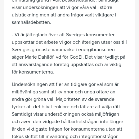
en naturlig grund i vårt beslutsfattande. Samtidigt
visar undersökningen att vi gör våra val i större
utsträckning men att andra frågor varit viktigare i
samhällsdebatten.
- Vi är jätteglada över att Sveriges konsumenter
uppskattar det arbete vi gör och återigen utser oss till
Sveriges grönaste varumärke i energibranschen
säger Marie Dahllöf, vd för GodEl. Det visar tydligt på
att ansvarstagande företag uppskattas och är viktig
för konsumenterna.
Undersökningen att fler än tidigare gör val som är
miljövänliga samt att kvinnor och unga oftare än
andra gör gröna val. Majoriteten av de svarande
tycker att det blivit enklare och lättare att välja rätt.
Samtidigt visar undersökningen också miljöfrågan
och även den vidgade hållbarhetsfrågan inte längre
är den viktigaste frågan för konsumenterna utan att
fokus skiftat till invandring och integrationsfrågor