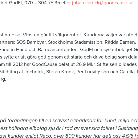
hef GodEl, 070 – 304 75 35 eller
johan.carrick@goodcause.se
stintresse. Vinsten går till välgörenhet. Kunderna väljer var utde
partners: SOS Barnbyar, Stockholms Stadsmission, Rädda Barnen, 
Hand in Hand och Barncancerfonden. GodEl och systerbolaget G
 syfte är att göra gott genom att starta och driva bolag som delar
ram till 2012 har GoodCause delat ut 26,9 Mkr. Stiftelsen bilda
Stichting af Jochnick, Stefan Krook, Per Ludvigsson och Catella
rg.
 på förändringen till en schysst elmarknad för kund, miljö oc
est hållbara elbolag sju år i rad av svenska folket i Sustaina
st kunder enligt Reco, över 800 kunder har gett oss 4,6/5 i s