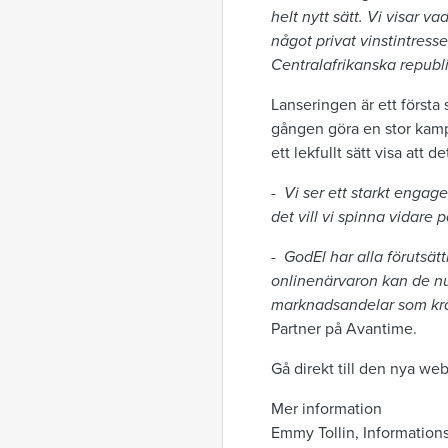
helt nytt sätt. Vi visar 
något privat vinstintress
Centralafrikanska republ
Lanseringen är ett första
gången göra en stor kam
ett lekfullt sätt visa att d
-
Vi ser ett starkt enga
det vill vi spinna vidare 
-
GodEl har alla förutsät
onlinenärvaron kan de nu
marknadsandelar som krävs
Partner på Avantime.
Gå direkt till den nya w
Mer information
Emmy Tollin, Information