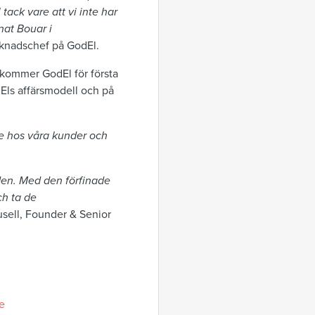
ack vare att vi inte har
nat Bouar i
rknadschef på GodEl.
n kommer GodEl för första
ls affärsmodell och på
de hos våra kunder och
aden. Med den förfinade
ch ta de
usell, Founder & Senior
e