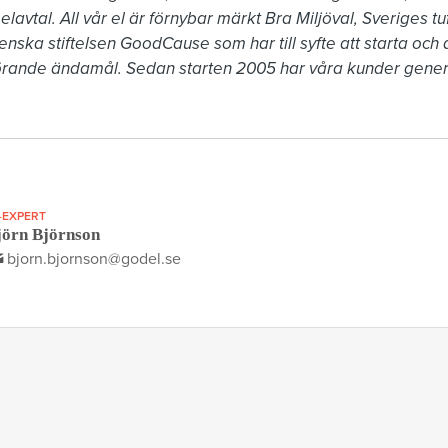
elavtal. All vår el är förnybar märkt Bra Miljöval, Sveriges t
nska stiftelsen GoodCause som har till syfte att starta och d
görande ändamål. Sedan starten 2005 har våra kunder genere
-EXPERT
jörn Björnson
bjorn.bjornson@godel.se