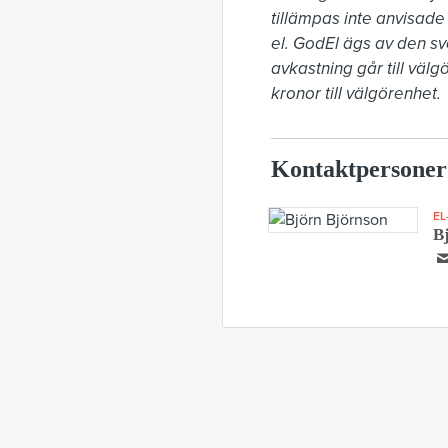
tillämpas inte anvisade 
el. GodEl ägs av den sve
avkastning går till väl
kronor till välgörenhet.
Kontaktpersoner
EL
B