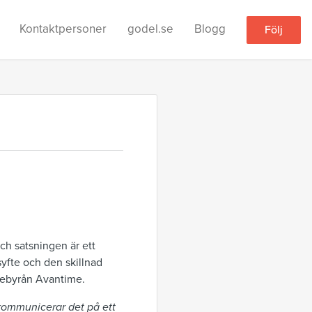
Kontaktpersoner
godel.se
Blogg
Följ
h satsningen är ett
 syfte och den skillnad
cebyrån Avantime.
kommunicerar det på ett