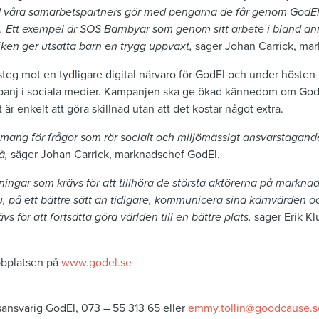
vad våra samarbetspartners gör med pengarna de får genom GodEl t
e. Ett exempel är SOS Barnbyar som genom sitt arbete i bland an
iken ger utsatta barn en trygg uppväxt,
säger Johan Carrick, ma
 steg mot en tydligare digital närvaro för GodEl och under höste
panj i sociala medier. Kampanjen ska ge ökad kännedom om GodE
et är enkelt att göra skillnad utan att det kostar något extra.
gemang för frågor som rör socialt och miljömässigt ansvarstagan
på,
säger Johan Carrick, marknadschef GodEl.
tningar som krävs för att tillhöra de största aktörerna på markn
, på ett bättre sätt än tidigare, kommunicera sina kärnvärden o
 för att fortsätta göra världen till en bättre plats,
säger Erik Kl
ebbplatsen på
www.godel.se
sansvarig GodEl, 073 – 55 313 65 eller
emmy.tollin@goodcause.s