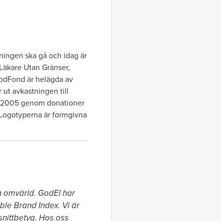
lningen ska gå och idag är
Läkare Utan Gränser,
odFond är helägda av
 ut avkastningen till
des 2005 genom donationer
. Logotyperna är formgivna
h omvärld. GodEl har 
ble Brand Index. Vi är 
nittbetyg. Hos oss 