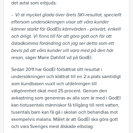
det avtal som erbjuds:
-
Vi är mycket glada över årets SKI-resultat, speciellt
eftersom undersökningen visar att våra kunder
känner starkt för GodEls kärnvärden - prisvärt, enkelt
och ärligt. Vi finns till för att göra gott och för att
åstadkomma förändring och jag ser detta som ett
bevis på att våra kunder vill vara med på den här
resan,
säger Marie Dahllöf vd på GodEl.
Sedan 2011 har GodEl förbättrat sitt resultat i
undersökningen och klättrat till en 2:a plats samtidigt
som kundbasen vuxit och utdelningen till
välgörenhet ökat med 25 procent. Genom den
avkastning som genereras av alla som är med i GodEl
kan tiotusentals människor få tillgång till rent vatten,
tusentals barn kan få gå i skolan och behandlas mot
exempelvis malaria. Målet är att GodEl ska göra gott
och vara Sveriges mest älskade elbolag: