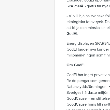
Elbolaget GodEl uppmuntr
SPARSNÄS gratis till nya 
- Vi vill hjälpa svenska f
ekologiska fotavtryck. Där
att följa och minska sin
GodEl.
Energidisplayen SPARSNÄS
GodEl bjuder nya kunder p
miljömärkningen som finn
Om GodEl
GodEl har inget privat vin
får de pengar som genere
Naturskyddsföreningen, H
Sveriges hårdaste miljömä
GoodCause – en stiftelse m
GoodCause finns till i syft