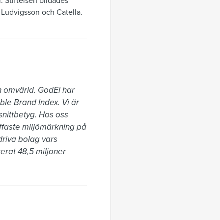
 Stiftelsen bildades
 Ludvigsson och Catella.
h omvärld. GodEl har 
ble Brand Index. Vi är 
nittbetyg. Hos oss 
uffaste miljömärkning på 
riva bolag vars 
rat 48,5 miljoner 