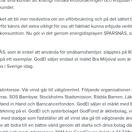
ar sina kunder att kraftigt minska elförbrukningen och erbjuder 
kunder.
olket att bli mer medvetna om sin elförbrukning och på det sättet bi
för känns det extra viktigt för oss att faktiskt kunna erbjuda ver
 elkonsumtion. Nu gör vi det genom energidisplayen SPARSNÄS, sä
, som är enkel att använda för småbarnsfamiljer, släpptes på I
å ett exemplar. GodEl säljer endast el märkt Bra Miljöval som är
s i Sverige idag.
stintresse. Vår vinst går till välgörenhet. Följande organisationer 
ras. SOS Barnbyar, Stockholms Stadsmission, Rädda Barnen, Läk
and in Hand och Barncancerfonden. GodEl säljer el märkt med B
rkning på el. GodEl och systerbolaget GodFond är aktiebolag, va
ed stadgar som fastställer att all vinst ska gå till välgörande än
e att bidra till en bättre värld genom att starta och driva bolag där