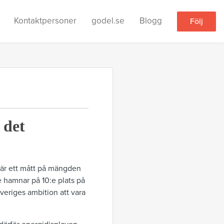
Kontaktpersoner
godel.se
Blogg
Följ
 det
t är ett mått på mängden
e hamnar på 10:e plats på
Sveriges ambition att vara