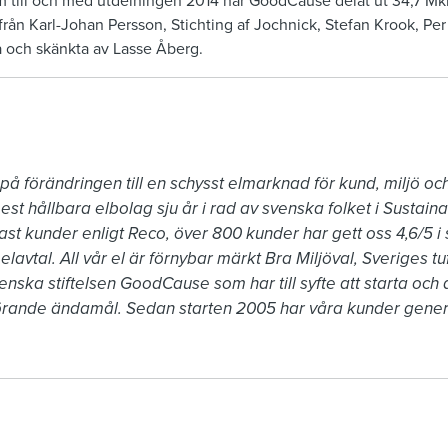
 till och med utdelningen 2014 har GoodCause delat ut 34,7 Mkr.
ån Karl-Johan Persson, Stichting af Jochnick, Stefan Krook, Per
 och skänkta av Lasse Åberg.
 på förändringen till en schysst elmarknad för kund, miljö oc
est hållbara elbolag sju år i rad av svenska folket i Sustaina
st kunder enligt Reco, över 800 kunder har gett oss 4,6/5 i s
elavtal. All vår el är förnybar märkt Bra Miljöval, Sveriges t
nska stiftelsen GoodCause som har till syfte att starta och d
görande ändamål. Sedan starten 2005 har våra kunder genere