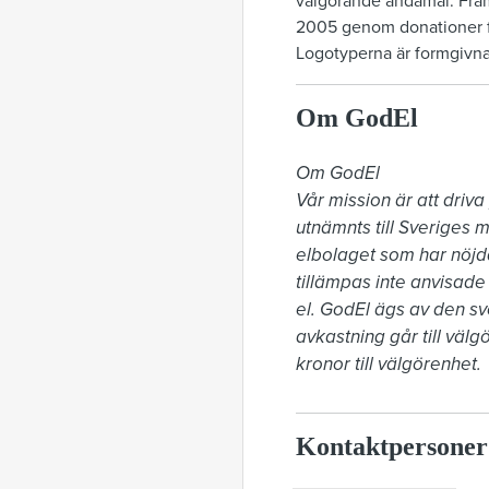
välgörande ändamål. Fram
2005 genom donationer fr
Logotyperna är formgivna
Om GodEl
Om GodEl

Vår mission är att driva
utnämnts till Sveriges m
elbolaget som har nöjda
tillämpas inte anvisade 
el. GodEl ägs av den sve
avkastning går till väl
kronor till välgörenhet.
Kontaktpersoner