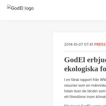
2014-10-07 07:41
PRES
GodEl erbjud
ekologiska f
I en färsk rapport från W
resurser som en människa 
listan över de länder som 
ett föredöme inom klimat