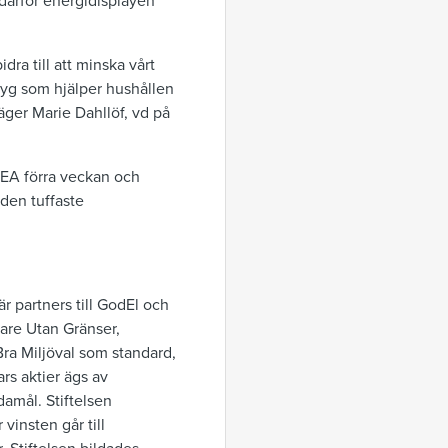
därför energidisplayen
dra till att minska vårt
ktyg som hjälper hushållen
ger Marie Dahllöf, vd på
KEA förra veckan och
 den tuffaste
är partners till GodEl och
are Utan Gränser,
ra Miljöval som standard,
rs aktier ägs av
damål. Stiftelsen
 vinsten går till