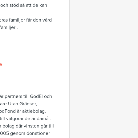
 och stöd så att de kan
ras familjer får den vård
amiljer .
.
e
är partners till GodEl och
are Utan Gränser,
odFond är aktiebolag,
 till välgörande ändamål.
a bolag där vinsten går till
s 2005 genom donationer