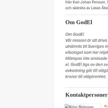
från Karl-Johan Persson, 
och skänkta av Lasse Å
Om GodEl
Om GodEl

Vår mission är att driva
utnämnts till Sveriges m
elbolaget som har nöjda
tillämpas inte anvisade 
el. GodEl ägs av den sve
avkastning går till väl
kronor till välgörenhet.
Kontaktpersoner
EL