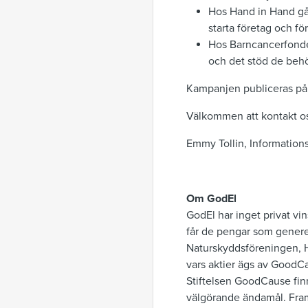
Hos Hand in Hand går 
starta företag och fö
Hos Barncancerfonden
och det stöd de behö
Kampanjen publiceras på 
Välkommen att kontakt os
Emmy Tollin, Information
Om GodEl
GodEl har inget privat vin
får de pengar som genere
Naturskyddsföreningen, 
vars aktier ägs av GoodCau
Stiftelsen GoodCause finns 
välgörande ändamål. Fram