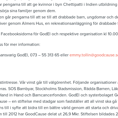
pengarna till att ge kvinnor i byn Chettipatti i Indien utbildning
rsörja sina familjer genom dem.
 går pengarna till att se till att drabbade barn, ungdomar och de
ver genom Almers Hus, en rekreationsanläggning för drabbade f
Facebooksidorna för GodEl och respektive organisation kl 10.00
s för mer information:
sansvarig GodEl, 073 – 55 313 65 eller
emmy.tollin@goodcause.s
stintresse. Vår vinst går till välgörenhet. Följande organisationer 
ras. SOS Barnbyar, Stockholms Stadsmission, Rädda Barnen, Läk
Hand in Hand och Barncancerfonden. GodEl och systerbolaget G
se – en stiftelse med stadgar som fastställer att all vinst ska gå
till i syfte att bidra till en bättre värld genom att starta och driv
 till 2012 har GoodCause delat ut 26,9 Mkr. Stiftelsen bildade