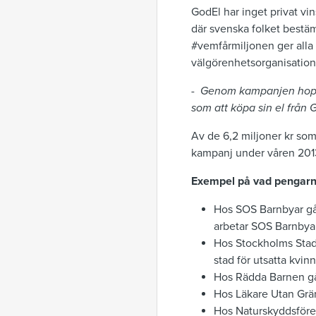
GodEl har inget privat vi
där svenska folket bestä
#vemfårmiljonen ger alla 
välgörenhetsorganisation
-
Genom kampanjen hoppa
som att köpa sin el från 
Av de 6,2 miljoner kr som
kampanj under våren 2013 
Exempel på vad pengarna 
Hos SOS Barnbyar går 
arbetar SOS Barnbyar
Hos Stockholms Stads
stad för utsatta kvinn
Hos Rädda Barnen går
Hos Läkare Utan Grän
Hos Naturskyddsfören