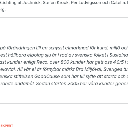
Stichting af Jochnick, Stefan Krook, Per Ludvigsson och Catella
berg.
 på förändringen till en schysst elmarknad för kund, miljö oc
est hållbara elbolag sju år i rad av svenska folket i Sustaina
st kunder enligt Reco, över 800 kunder har gett oss 4,6/5 i s
elavtal. All vår el är förnybar märkt Bra Miljöval, Sveriges t
nska stiftelsen GoodCause som har till syfte att starta och d
görande ändamål. Sedan starten 2005 har våra kunder genere
-EXPERT