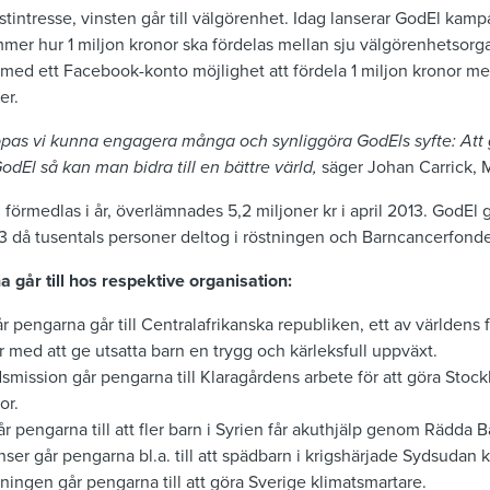
nstintresse, vinsten går till välgörenhet. Idag lanserar GodEl ka
mmer hur 1 miljon kronor ska fördelas mellan sju välgörenhetsor
med ett Facebook-konto möjlighet att fördela 1 miljon kronor mel
er.
s vi kunna engagera många och synliggöra GodEls syfte: Att g
GodEl så kan man bidra till en bättre värld,
säger Johan Carrick, 
 förmedlas i år, överlämnades 5,2 miljoner kr i april 2013. GodE
då tusentals personer deltog i röstningen och Barncancerfonden f
går till hos respektive organisation:
pengarna går till Centralafrikanska republiken, ett av världens f
 med att ge utsatta barn en trygg och kärleksfull uppväxt.
mission går pengarna till Klaragårdens arbete för att göra Stock
or.
 pengarna till att fler barn i Syrien får akuthjälp genom Rädda 
ser går pengarna bl.a. till att spädbarn i krigshärjade Sydsudan 
ingen går pengarna till att göra Sverige klimatsmartare.