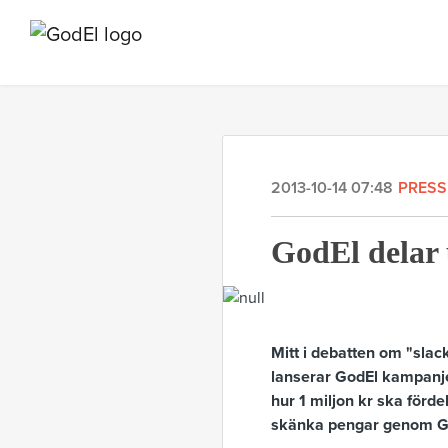
2013-10-14 07:48
PRES
GodEl delar 
Mitt i debatten om "slack
lanserar GodEl kampanj
hur 1 miljon kr ska förde
skänka pengar genom God