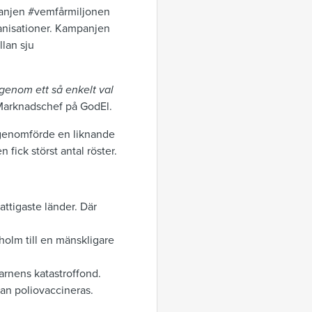
mpanjen #vemfårmiljonen
ganisationer. Kampanjen
lan sju
enom ett så enkelt val
Marknadschef på GodEl.
l genomförde en liknande
ick störst antal röster.
attigaste länder. Där
holm till en mänskligare
Barnens katastroffond.
kan poliovaccineras.