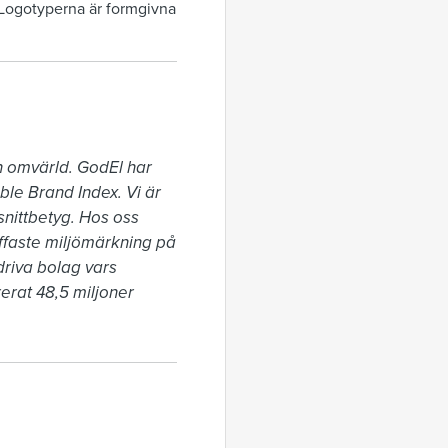
. Logotyperna är formgivna
h omvärld. GodEl har 
ble Brand Index. Vi är 
nittbetyg. Hos oss 
uffaste miljömärkning på 
riva bolag vars 
rat 48,5 miljoner 