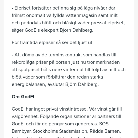
- Elpriset fortsätter befinna sig på låga nivåer där
främst onormalt välfyllda vattenmagasin samt milt
och periodvis blött och blåsigt väder pressat elpriset,
säger GodEls elexpert Björn Dahlberg.
För framtida elpriser så ser det ljust ut.
- Att döma av de terminskontrakt som handlas till
rekordlåga priser på börsen just nu tror marknaden
att spotpriset hålls nere vintern ut till följd av milt och
blött väder som förbättrar den redan starka
energibalansen, avslutar Björn Dahlberg.
Om GodEl
GodEl har inget privat vinstintresse. Vår vinst går till
välgörenhet. Följande organisationer är partners till
GodEl och får de pengar som genereras. SOS
Barnbyar, Stockholms Stadsmission, Rädda Barnen,