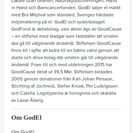
Läkare Utan Gränser, Naturskyddsföreningen, Hand
in Hand och Barncancerfonden. GodEl säljer el märkt
med Bra Miljöval som standard, Sveriges hårdaste
miljömärkning på el. GodEl och systerbolaget
GodFond är aktiebolag, vars aktier ägs av GoodCause
– en stiftelse med stadgar som fastställer att vinsten
ska gå till välgörande ändamål. Stiftelsen GoodCause
finns till i syfte att bidra till en bättre värld genom att
starta och driva bolag där vinsten går till välgörande
ändamål. Fram till och med utdelningen 2015 har
GoodCause delat ut 39,5 Mkr. Stiftelsen bildades
2005 genom donationer från Karl-Johan Persson,
Stichting af Jochnick, Stefan Krook, Per Ludvigsson
och Catella. Logotyperna är formgivna och skänkta
av Lasse Åberg.
Om GodEl
Om GodEl
