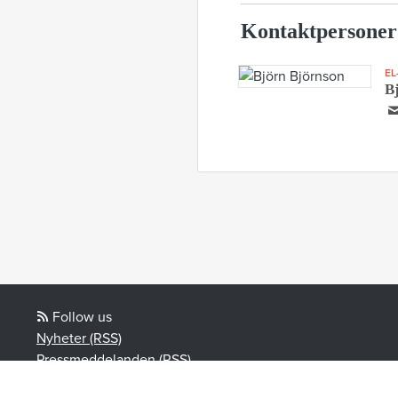
Kontaktpersoner
EL
B
Follow us
Nyheter (RSS)
Pressmeddelanden (RSS)
Bloggposter (RSS)