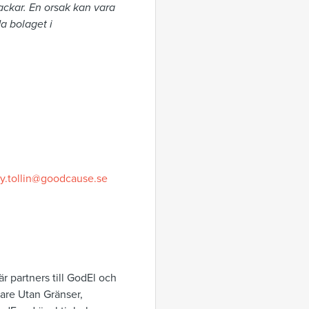
backar. En orsak kan vara
da bolaget i
.tollin@goodcause.se
är partners till GodEl och
are Utan Gränser,