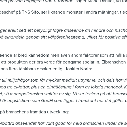
 och prisvärt dagligen i vårt utförande
, säger Marie Dahllöf, vd fö
eschef på TNS Sifo, ser liknande mönster i andra mätningar, t ex
generellt sett ett betydligt lägre anseende än mindre och nisch
l på elhandeln genom sitt välgörenhetstema, vilket får positiva 
nseende är bred kännedom men även andra faktorer som att hålla 
att produkten ger bra värde för pengarna spelar in. Elbranschen h
 finns flera tänkbara orsaker enligt Joakim Norin:
at till miljöfrågor som får mycket medialt utrymme, och dels har 
ed tre el-jättar, plus en elnätlösning i form av lokala monopol. K
, så monopolkänslan smittar av sig. Vi ser tecken på att bransch
t är uppstickare som GodEl som ligger i framkant när det gäller
t på branschens framtida utveckling:
örbättra anseendet har varit goda för hela branschen under de 