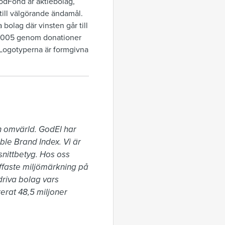
odFond är aktiebolag,
 till välgörande ändamål.
a bolag där vinsten går till
s 2005 genom donationer
. Logotyperna är formgivna
h omvärld. GodEl har 
ble Brand Index. Vi är 
nittbetyg. Hos oss 
uffaste miljömärkning på 
riva bolag vars 
rat 48,5 miljoner 