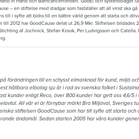
Hand in Hand och Barncancerfonden. GodEl och systerbolaget G
se – en stiftelse med stadgar som fastställer att all vinst ska gå
till i syfte att bidra till en bättre värld genom att starta och driv
 till 2012 har GoodCause delat ut 26,9 Mkr. Stiftelsen bildade
Stichting af Jochnick, Stefan Krook, Per Ludvigsson och Catella
rg.
 på förändringen till en schysst elmarknad för kund, miljö oc
est hållbara elbolag sju år i rad av svenska folket i Sustaina
st kunder enligt Reco, över 800 kunder har gett oss 4,6/5 i s
elavtal. All vår el är förnybar märkt Bra Miljöval, Sveriges t
nska stiftelsen GoodCause som har till syfte att starta och d
görande ändamål. Sedan starten 2005 har våra kunder genere