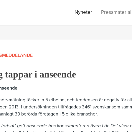
Nyheter
Pressmaterial
SMEDDELANDE
g tappar i anseende
anseende
de-mätning täcker in 5 elbolag, och tendensen är negativ för al
ingen 2013. I undersökningen tillfrågades 3461 svenskar som sam
nlagt 39 berörda företagen i 5 olika branscher.
r fortsatt gott anseende hos konsumenterna även i år. Det visar a