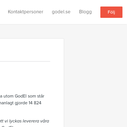
Kontaktpersoner
godel.se
Blogg
Följ
la utom GodEl som står
manlagt gjorde 14 824
tt vi lyckas leverera våra