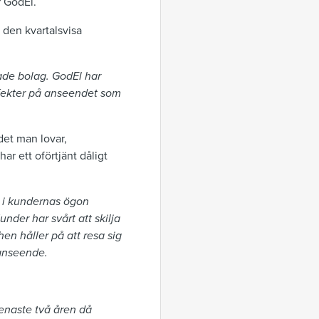
r GodEl.
 den kvartalsvisa
ade bolag. GodEl har
effekter på anseendet som
det man lovar,
ar ett oförtjänt dåligt
vi i kundernas ögon
under har svårt att skilja
en håller på att resa sig
 anseende.
senaste två åren då