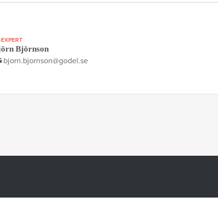
-EXPERT
jörn Björnson
bjorn.bjornson@godel.se