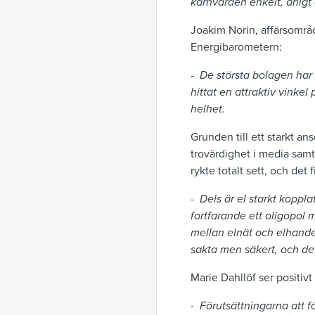
kärnvärden enkelt, ärligt
Joakim Norin, affärsområd
Energibarometern:
-
De största bolagen har 
hittat en attraktiv vinke
helhet.
Grunden till ett starkt a
trovärdighet i media samt 
rykte totalt sett, och det
-
Dels är el starkt koppl
fortfarande ett oligopol m
mellan elnät och elhandel
sakta men säkert, och de
Marie Dahllöf ser positiv
-
Förutsättningarna att f