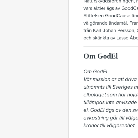
Naturskyddsföreningen, 
vars aktier ägs av GoodCau
Stiftelsen GoodCause finns 
välgörande ändamål. Fram
från Karl-Johan Persson, 
och skänkta av Lasse Åbe
Om GodEl
Om GodEl

Vår mission är att driva
utnämnts till Sveriges m
elbolaget som har nöjda
tillämpas inte anvisade 
el. GodEl ägs av den sve
avkastning går till väl
kronor till välgörenhet.